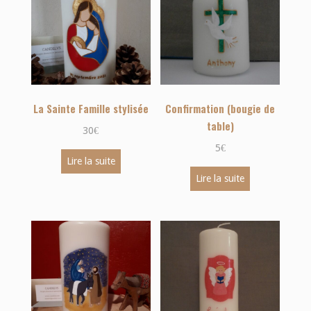
La Sainte Famille stylisée
Confirmation (bougie de
table)
30
€
5
€
Lire la suite
Lire la suite