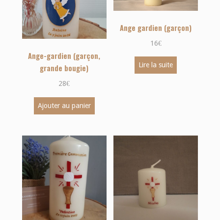
Ange gardien (garçon)
16
€
Ange-gardien (garçon,
Lire la suite
grande bougie)
28
€
Ajouter au panier