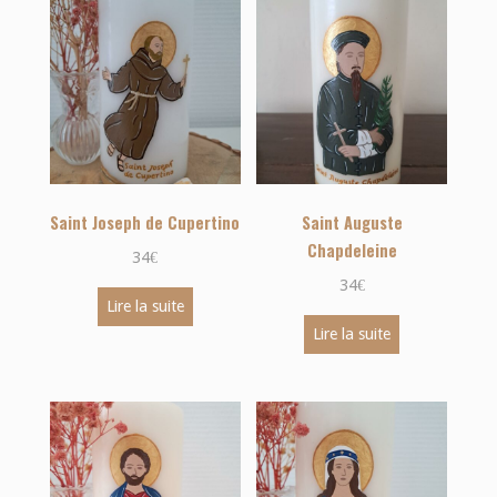
au
plus
ancien
Saint Joseph de Cupertino
Saint Auguste
Chapdeleine
34
€
34
€
Lire la suite
Lire la suite