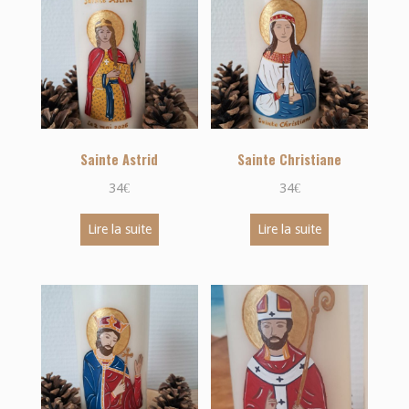
Sainte Astrid
Sainte Christiane
34
€
34
€
Lire la suite
Lire la suite