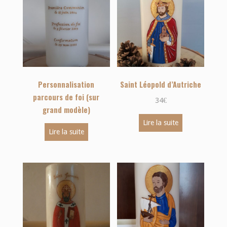
Personnalisation
Saint Léopold d’Autriche
parcours de foi (sur
34
€
grand modèle)
Lire la suite
Lire la suite