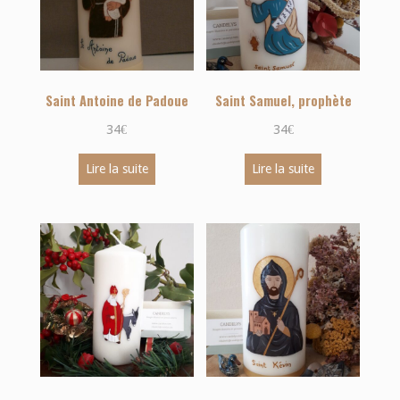
Saint Antoine de Padoue
Saint Samuel, prophète
34
€
34
€
Lire la suite
Lire la suite