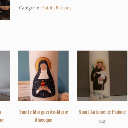
Catégorie :
Saints Patrons
n
Sainte Marguerite-Marie
Saint Antoine de Padoue
sur
Alacoque
34
€