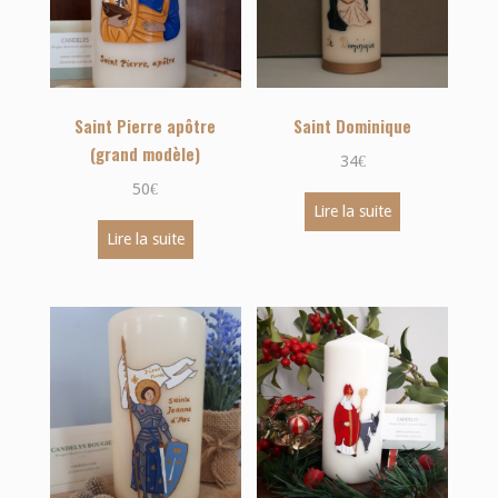
Saint Pierre apôtre
Saint Dominique
(grand modèle)
34
€
50
€
Lire la suite
Lire la suite