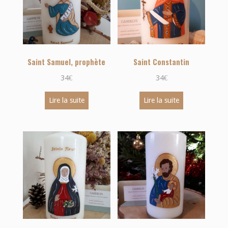
Saint Samuel, prophète
Saint Constantin
34
€
34
€
Lire la suite
Lire la suite