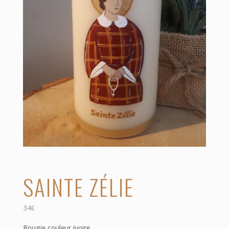
SAINTE ZÉLIE
34
€
Bougie couleur ivoire