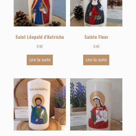
Saint Léopold d’Autriche
Sainte Fleur
34
€
34
€
Lire la suite
Lire la suite