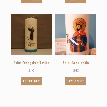
Saint François d’Assise
Saint Constantin
34
€
34
€
Lire la suite
Lire la suite