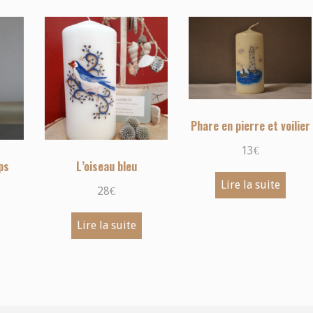
Phare en pierre et voilier
13
€
ps
L’oiseau bleu
Lire la suite
28
€
Lire la suite