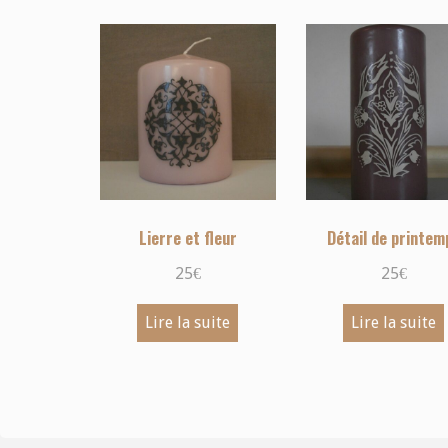
Lierre et fleur
Détail de printem
25
€
25
€
Lire la suite
Lire la suite