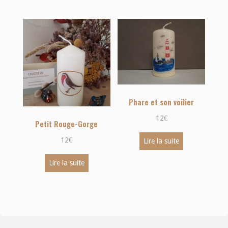
Phare et son voilier
12
€
Petit Rouge-Gorge
12
€
Lire la suite
Lire la suite