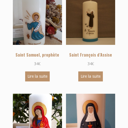
Saint Samuel, prophète
Saint François d’Assise
34
€
34
€
Lire la suite
Lire la suite