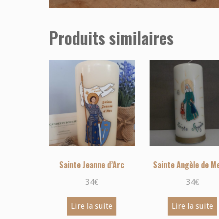
Produits similaires
Sainte Jeanne d’Arc
Sainte Angèle de Me
34
€
34
€
Lire la suite
Lire la suite