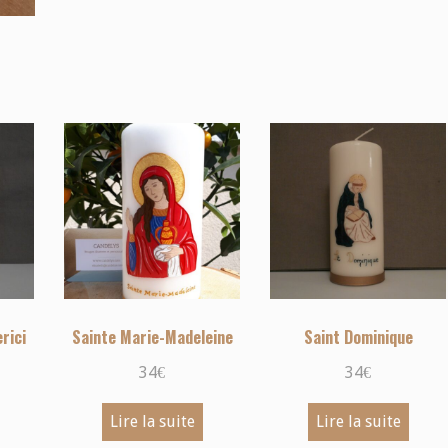
rici
Sainte Marie-Madeleine
Saint Dominique
34
€
34
€
Lire la suite
Lire la suite