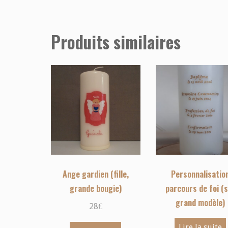
Produits similaires
Ange gardien (fille,
Personnalisatio
grande bougie)
parcours de foi (
grand modèle)
28
€
Lire la suite