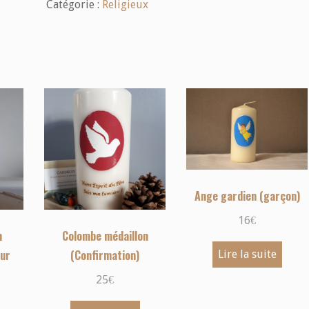
Catégorie :
Religieux
Ange gardien (garçon)
16
€
n
Colombe médaillon
sur
(Confirmation)
Lire la suite
25
€